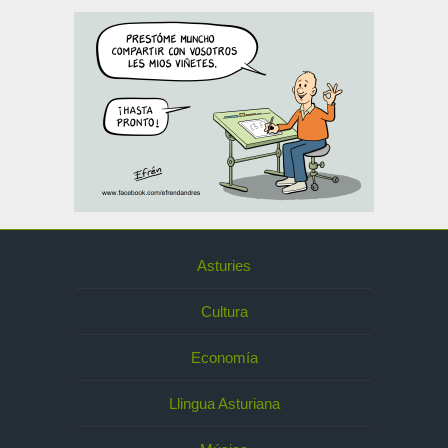
Asturies
Cultura
Economía
Llingua Asturiana