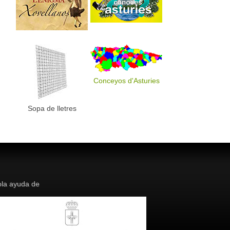
Conceyos d'Asturies
Sopa de lletres
la ayuda de