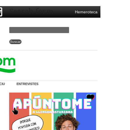
Search form
Hemeroteca
CIU
ENTREVISTES