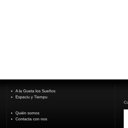
A la Gueta los Sueños
Espaciu y Tiempu
Co
Quién somos
Contacta con nos