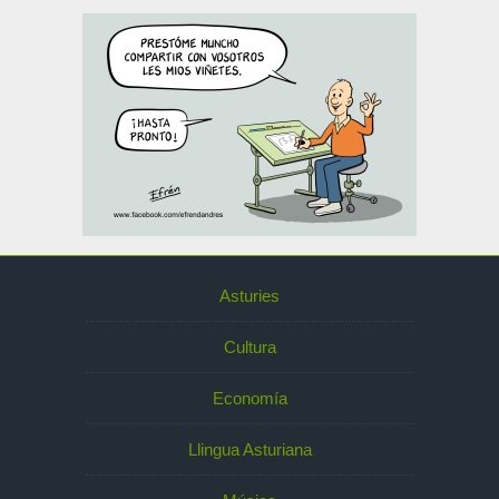
Asturies
Cultura
Economía
Llingua Asturiana