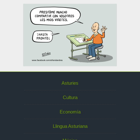
Asturies
Cultura
Economía
Llingua Asturiana