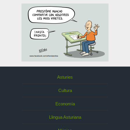
Asturies
Cultura
Economía
Llingua Asturiana