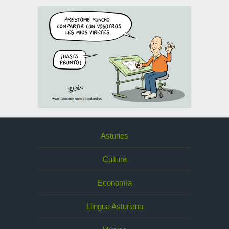
Asturies
Cultura
Economía
Llingua Asturiana