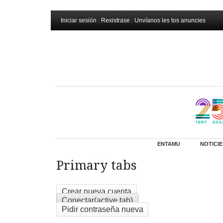
Iniciar sesión
|
Rexistrase
|
Unvíanos les tos anuncies
ENTAMU
NOTICIE
Primary tabs
Crear nueva cuenta
Conectar
(active tab)
Pidir contraseña nueva