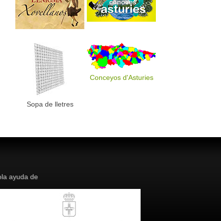
Conceyos d'Asturies
Sopa de lletres
la ayuda de