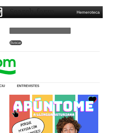
Search form
Hemeroteca
CIU
ENTREVISTES