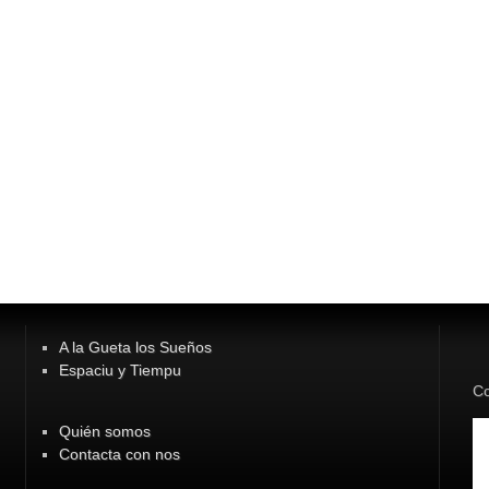
A la Gueta los Sueños
Espaciu y Tiempu
Co
Quién somos
Contacta con nos