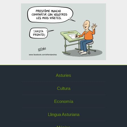
Asturies
Cultura
Economía
Llingua Asturiana