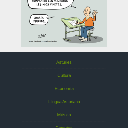
Asturies
Cultura
Economía
Llingua Asturiana
Música
Deportes