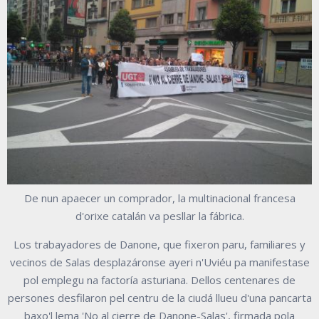
De nun apaecer un comprador, la multinacional francesa
d'orixe catalán va pesllar la fábrica.
Los trabayadores de Danone, que fixeron paru, familiares y
vecinos de Salas desplazáronse ayeri n'Uviéu pa manifestase
pol emplegu na factoría asturiana. Dellos centenares de
persones desfilaron pel centru de la ciudá llueu d'una pancarta
baxo'l lema 'No al cierre de Danone-Salas', firmada pola