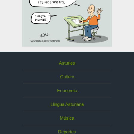
Asturies
Cultura
Economía
Llingua Asturiana
Música
Deportes