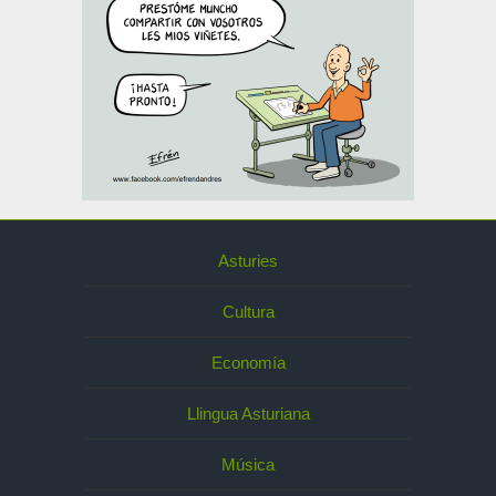
Asturies
Cultura
Economía
Llingua Asturiana
Música