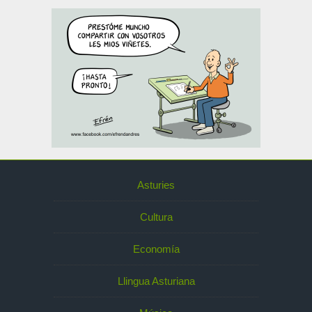
Asturies
Cultura
Economía
Llingua Asturiana