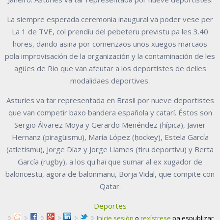
La siempre esperada ceremonia inaugural va poder vese per
La 1 de TVE, col prendíu del pebeteru previstu pa les 3.40
hores, dando asina por comenzaos unos xuegos marcaos
pola improvisación de la organización y la contaminación de les
agües de Rio que van afeutar a los deportistes de delles
modalidaes deportives.
Asturies va tar representada en Brasil por nueve deportistes
que van competir baxo bandera española y catarí. Éstos son
Sergio Álvarez Moya y Gerardo Menéndez (hípica), Javier
Hernanz (piragüismu), María López (ḥockey), Estela García
(atletismu), Jorge Díaz y Jorge Llames (tiru deportivu) y Berta
García (rugby), a los qu'hai que sumar al ex xugador de
baloncestu, agora de balonmanu, Borja Vidal, que compite con
Qatar.
Deportes
Inicie sesión
o
rexístrese
pa espublizar