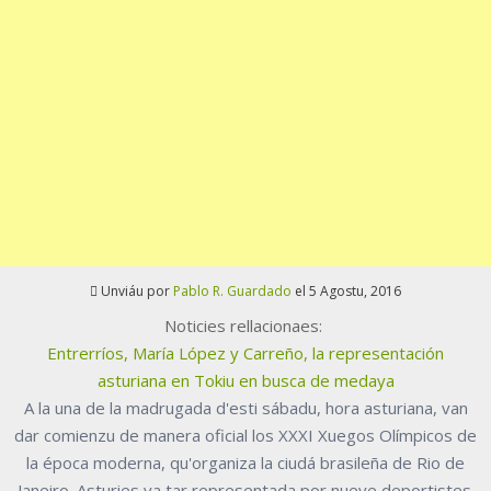
Unviáu por
Pablo R. Guardado
el 5 Agostu, 2016
Noticies rellacionaes:
Entrerríos, María López y Carreño, la representación
asturiana en Tokiu en busca de medaya
A la una de la madrugada d'esti sábadu, hora asturiana, van
dar comienzu de manera oficial los XXXI Xuegos Olímpicos de
la época moderna, qu'organiza la ciudá brasileña de Rio de
Janeiro. Asturies va tar representada por nueve deportistes.