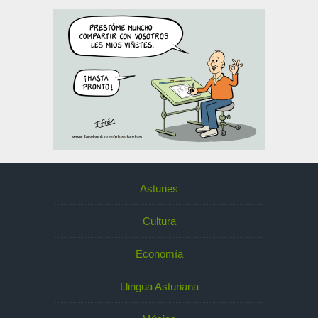
Asturies
Cultura
Economía
Llingua Asturiana