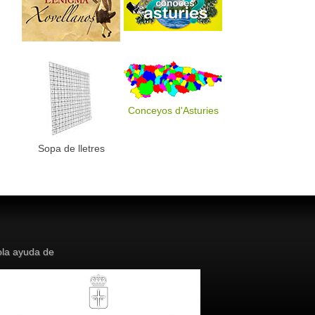
Conceyos d'Asturies
Sopa de lletres
la ayuda de