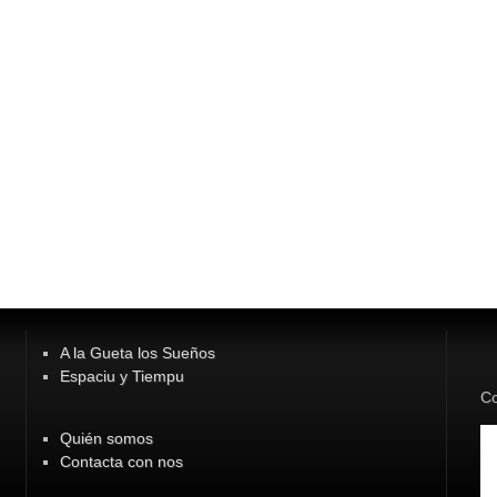
A la Gueta los Sueños
Espaciu y Tiempu
Co
Quién somos
Contacta con nos