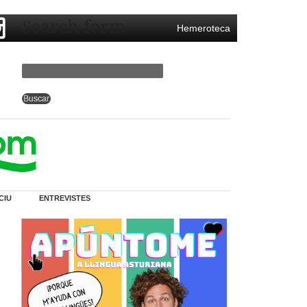
Search form
Hemeroteca
CIU
ENTREVISTES