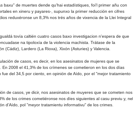
 baxu" de muertes dende qu'hai estadístiques, foi'l primer añu con
rtales en xineru y payares-, supunxo la primer reducción en cifres
dios reduxéronse un 8,3% nos trés años de vixencia de la Llei Integral
'Igualdá tovía caltién cuatro casos baxo investigacion n'espera de que
ncuadase na tipoloxía de la violencia machista. Trátase de la
 (Cádiz), Lardero (La Rioxa), Xixón (Asturies) y Valencia.
ulación de casos, es decir, en los asesinatos de mujeres que se
o. En 2008 el 41,3% de los crímenes se cometieron en los dos días
 fue del 34,5 por ciento, en opinión de Aído, por el "mejor tratamiento
ión de casos, ye dicir, nos asesinatos de muyeres que se cometen nos
,3% de los crimes cometiéronse nos díes siguientes al casu previu y, ne
ión d'Aído, pol "meyor tratamientu informativu" de los crimes.