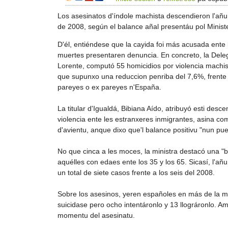
Los asesinatos d'índole machista descendieron l'añu
de 2008, según el balance añal presentáu pol Ministe
D'él, entiéndese que la cayida foi más acusada ente 
muertes presentaren denuncia. En concreto, la Dele
Lorente, computó 55 homicidios por violencia machis
que supunxo una reduccion penriba del 7,6%, frente 
pareyes o ex pareyes n'España.
La titular d'Igualdá, Bibiana Aído, atribuyó esti des
violencia ente les estranxeres inmigrantes, asina como
d'avientu, anque dixo que'l balance positivu "nun pu
No que cinca a les moces, la ministra destacó una 
aquélles con edaes ente los 35 y los 65. Sicasí, l'
un total de siete casos frente a los seis del 2008.
Sobre los asesinos, yeren españoles en más de la me
suicidase pero ocho intentáronlo y 13 llográronlo. Amá
momentu del asesinatu.