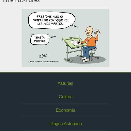
Efrén d'Andrés
Asturies
Cultura
Economía
Llingua Asturiana