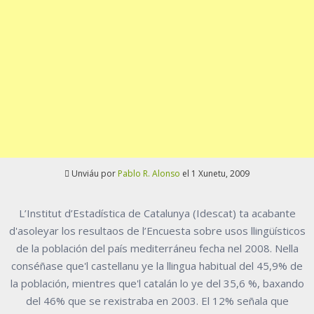
Unviáu por
Pablo R. Alonso
el 1 Xunetu, 2009
L’Institut d’Estadística de Catalunya (Idescat) ta acabante
d'asoleyar los resultaos de l’Encuesta sobre usos llingüísticos
de la población del país mediterráneu fecha nel 2008. Nella
conséñase que'l castellanu ye la llingua habitual del 45,9% de
la población, mientres que'l catalán lo ye del 35,6 %, baxando
del 46% que se rexistraba en 2003. El 12% señala que