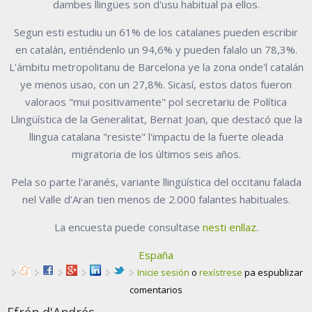
dambes llingües son d'usu habitual pa ellos.
Segun esti estudiu un 61% de los catalanes pueden escribir
en catalán, entiéndenlo un 94,6% y pueden falalo un 78,3%.
L'ámbitu metropolitanu de Barcelona ye la zona onde'l catalán
ye menos usao, con un 27,8%. Sicasí, estos datos fueron
valoraos "mui positivamente" pol secretariu de Política
Llingüística de la Generalitat, Bernat Joan, que destacó que la
llingua catalana "resiste" l'impactu de la fuerte oleada
migratoria de los últimos seis años.
Pela so parte l'aranés, variante llingüística del occitanu falada
nel Valle d'Aran tien menos de 2.000 falantes habituales.
La encuesta puede consultase
nesti enllaz
.
España
Inicie sesión
o
rexístrese
pa espublizar
comentarios