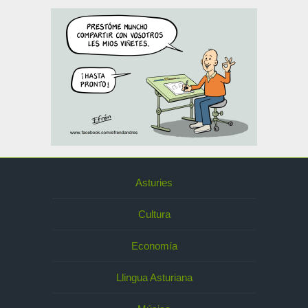
Asturies
Cultura
Economía
Llingua Asturiana