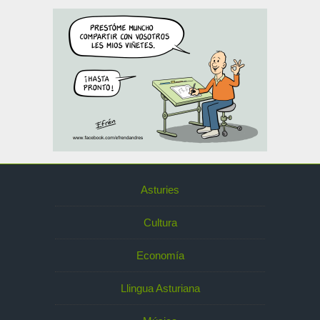
Asturies
Cultura
Economía
Llingua Asturiana