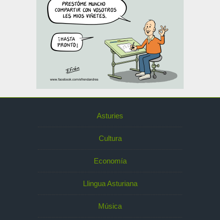
Asturies
Cultura
Economía
Llingua Asturiana
Música