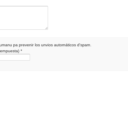
 humanu pa prevenir los unvios automáticos d'spam.
a rempuesta)
*