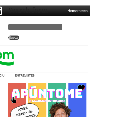
Search form
Hemeroteca
CIU
ENTREVISTES