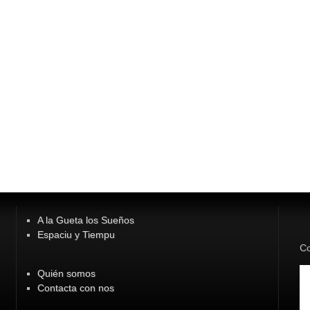
A la Gueta los Sueños
Espaciu y Tiempu
Co
Quién somos
Contacta con nos