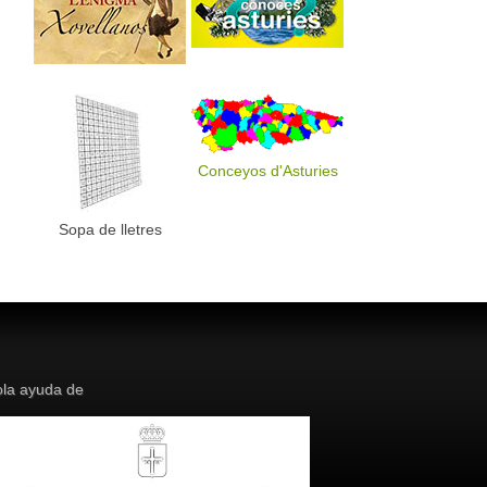
Conceyos d'Asturies
Sopa de lletres
la ayuda de