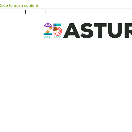
Skip to main content
Iniciar sesión
|
Rexistrase
|
Unvíanos les tos anuncies