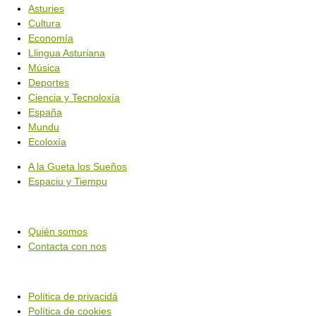
Asturies
Cultura
Economía
Llingua Asturiana
Música
Deportes
Ciencia y Tecnoloxía
España
Mundu
Ecoloxía
A la Gueta los Sueños
Espaciu y Tiempu
Quién somos
Contacta con nos
Política de privacidá
Política de cookies