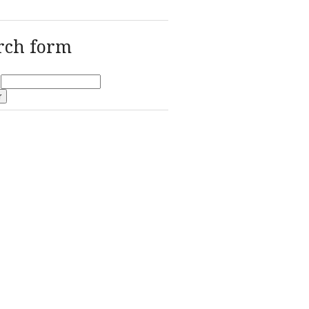
Hemeroteca
rch form
r