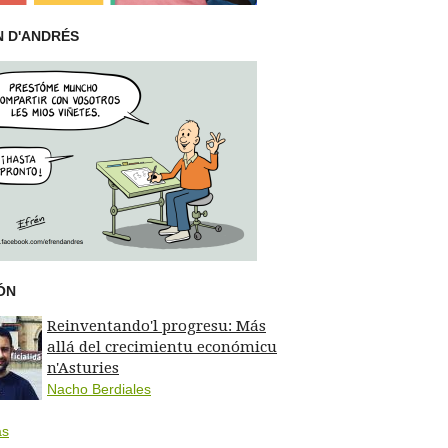
N D'ANDRÉS
ÓN
Reinventando'l progresu: Más
allá del crecimientu económicu
n'Asturies
Nacho Berdiales
ás