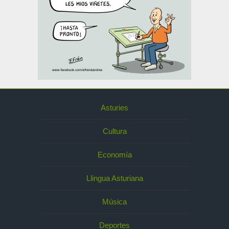
Asturies
Cultura
Economía
Llingua Asturiana
Música
Deportes