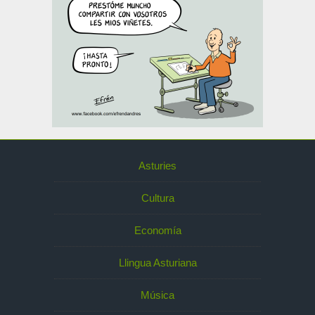
Asturies
Cultura
Economía
Llingua Asturiana
Música