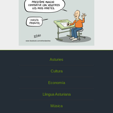
Asturies
Cultura
Economía
Llingua Asturiana
Música