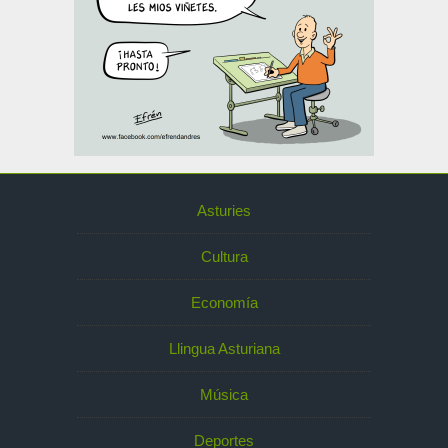
Asturies
Cultura
Economía
Llingua Asturiana
Música
Deportes