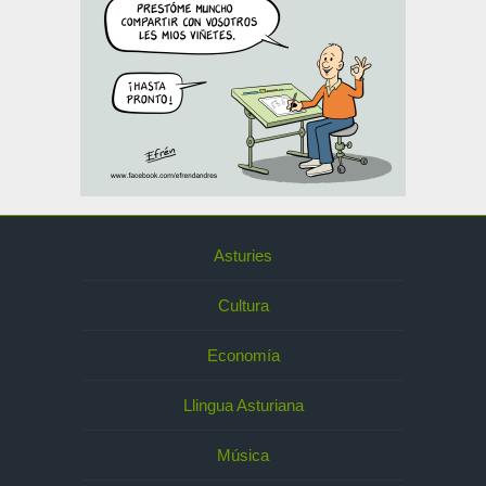
Asturies
Cultura
Economía
Llingua Asturiana
Música