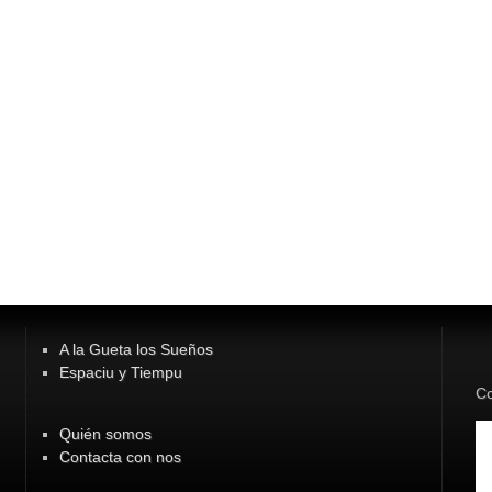
A la Gueta los Sueños
Espaciu y Tiempu
Co
Quién somos
Contacta con nos