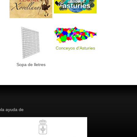
Conceyos d'Asturies
Sopa de lletres
la ayuda de