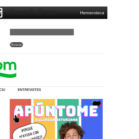
Search form
Hemeroteca
CIU
ENTREVISTES