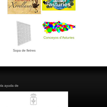
Conceyos d'Asturies
Sopa de lletres
la ayuda de