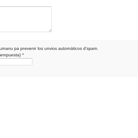
 humanu pa prevenir los unvios automáticos d'spam.
a rempuesta)
*