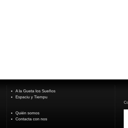
A la Gueta los Sueños
Espaciu y Tiempu
Co
Quién somos
Contacta con nos