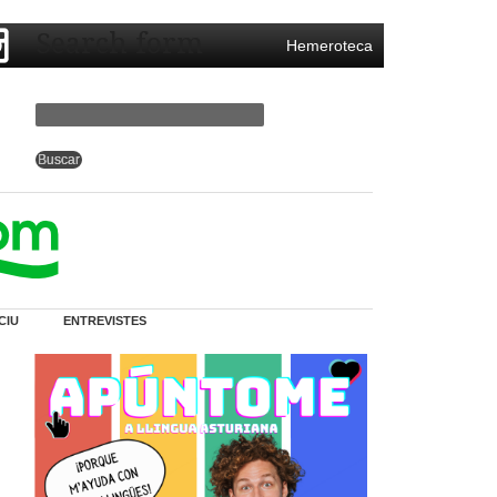
Search form
Hemeroteca
CIU
ENTREVISTES