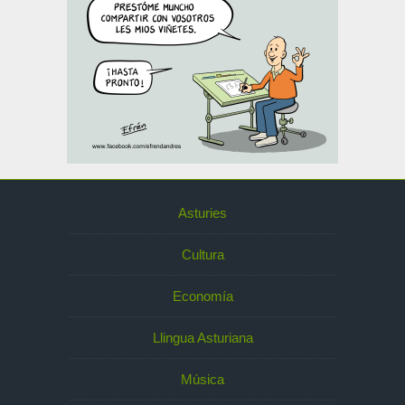
Asturies
Cultura
Economía
Llingua Asturiana
Música