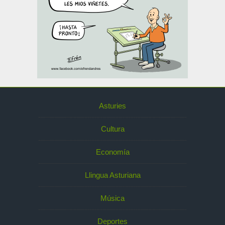
Asturies
Cultura
Economía
Llingua Asturiana
Música
Deportes