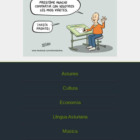
Asturies
Cultura
Economía
Llingua Asturiana
Música