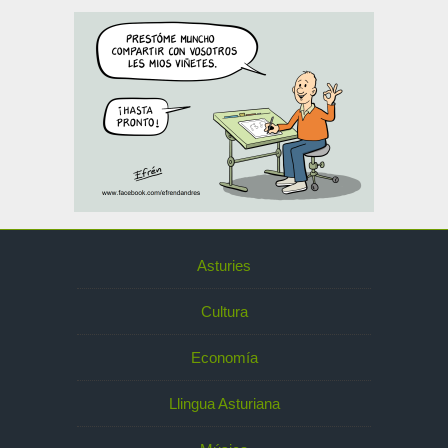
Asturies
Cultura
Economía
Llingua Asturiana