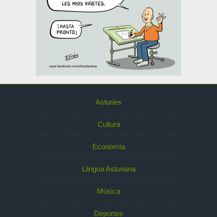
Asturies
Cultura
Economía
Llingua Asturiana
Música
Deportes