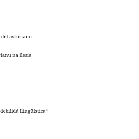
n del asturianu
rianu na ilesia
debilidá llingüística”