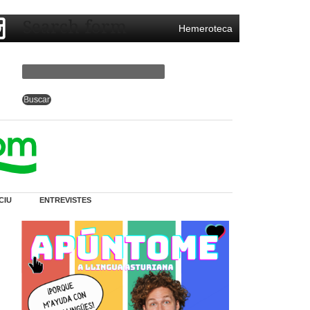
Search form
Hemeroteca
CIU
ENTREVISTES