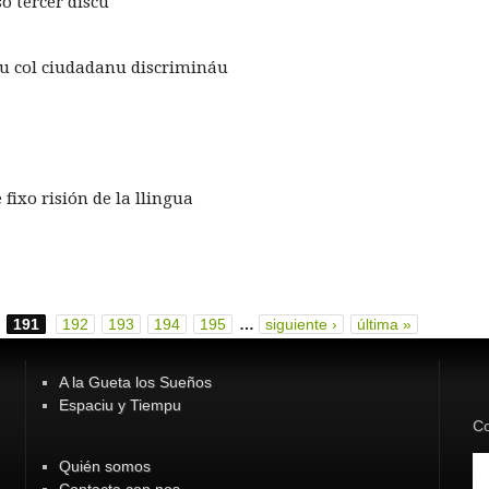
o tercer discu
u col ciudadanu discrimináu
fixo risión de la llingua
191
192
193
194
195
…
siguiente ›
última »
A la Gueta los Sueños
Espaciu y Tiempu
Co
Quién somos