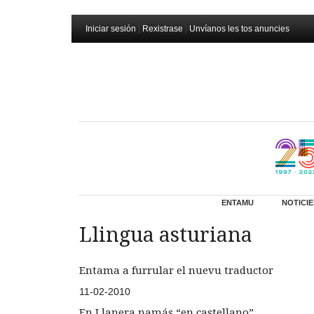
Iniciar sesión
|
Rexistrase
|
Unvíanos les tos anuncies
ENTAMU
NOTICIE
Llingua asturiana
Entama a furrular el nuevu traductor
11-02-2010
En Llanera namás “en castellano”