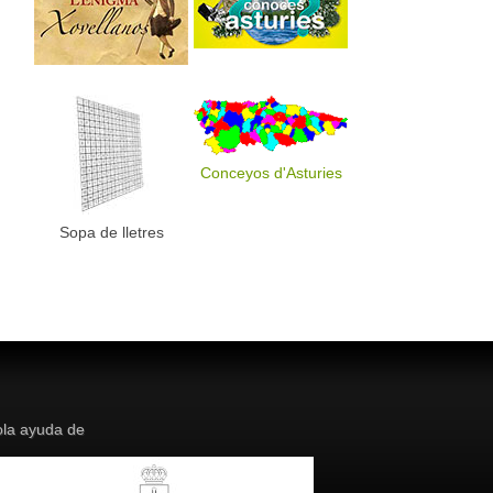
Conceyos d'Asturies
Sopa de lletres
la ayuda de