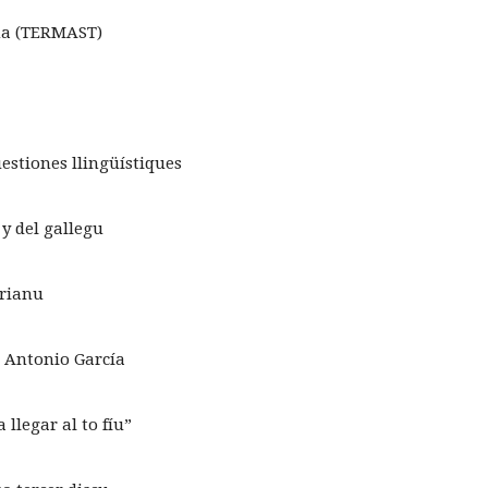
ana (TERMAST)
estiones llingüístiques
 y del gallegu
urianu
 Antonio García
llegar al to fíu”