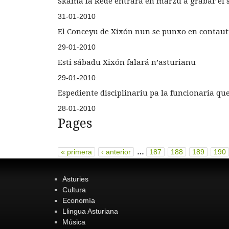
Skama la Rede entrará en marzu a grabar el s
31-01-2010
El Conceyu de Xixón nun se punxo en contaut
29-01-2010
Esti sábadu Xixón falará n’asturianu
29-01-2010
Espediente disciplinariu pa la funcionaria que 
28-01-2010
Pages
« primera
‹ anterior
…
187
188
189
190
Asturies
Cultura
Economía
Llingua Asturiana
Música