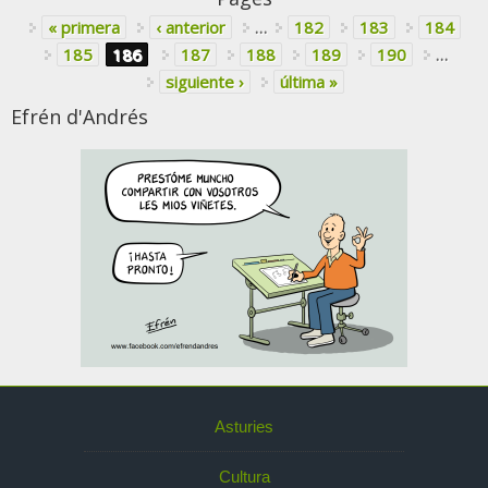
« primera
‹ anterior
…
182
183
184
185
186
187
188
189
190
…
siguiente ›
última »
Efrén d'Andrés
Asturies
Cultura