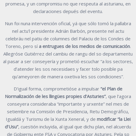
promesa, y un compromisu no que respeuta al asturianu, en
declaraciones depués del eventu.
Nun foi nuna intervención oficial, yá que sólo tomó la pallabra
nel actu’l presidente Adrián Barbón, presente nel actu
celebráu nel patiu de columnes del Palaciu de los Condes de
Toreno, pero sí
a entrugues de los medios de comunicación
.
Allegróse Gutiérrez del cambiu de rangu del so departamentu
al pasar a ser conseyería y prometió escuchar “a los sectores,
d’atender les sos necesidaes y facer tolo posible pa
qu’ameyoren de manera oxetiva les sos condiciones”.
D’igual forma, comprometióse a impulsar
“el Plan de
Normalización de les llingües propies d’Asturies”
, que l’agora
conseyera consideraba “importante y urxente” nel mes de
setiembre na Comisión de Presidencia, Retu Demográficu,
Igualdá y Turismu de la Xunta Xeneral, y de
modificar “la Llei
d’Usu”
, cuestión incluyida, al igual que dichu plan, nel alcuerdu
de Gobiernu ente FSA y Convocatoria por Asturies. Pela so