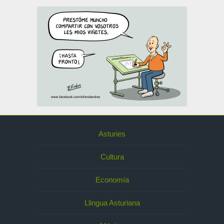
Asturies
Cultura
Economía
Llingua Asturiana