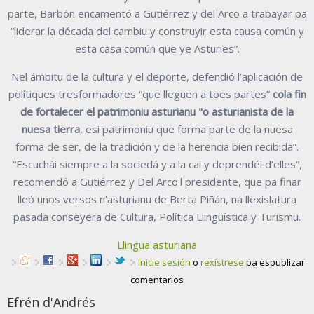
parte, Barbón encamentó a Gutiérrez y del Arco a trabayar pa
“liderar la década del cambiu y construyir esta causa común y
esta casa común que ye Asturies”.
Nel ámbitu de la cultura y el deporte, defendió l’aplicación de
polítiques tresformadores “que lleguen a toes partes”
cola fin
de fortalecer el patrimoniu asturianu "o asturianista de la
nuesa tierra
, esi patrimoniu que forma parte de la nuesa
forma de ser, de la tradición y de la herencia bien recibida”.
“Escuchái siempre a la sociedá y a la cai y deprendéi d’elles”,
recomendó a Gutiérrez y Del Arco'l presidente, que pa finar
lleó unos versos n'asturianu de Berta Piñán, na llexislatura
pasada conseyera de Cultura, Política Llingüística y Turismu.
Llingua asturiana
Inicie sesión
o
rexístrese
pa espublizar
comentarios
Efrén d'Andrés