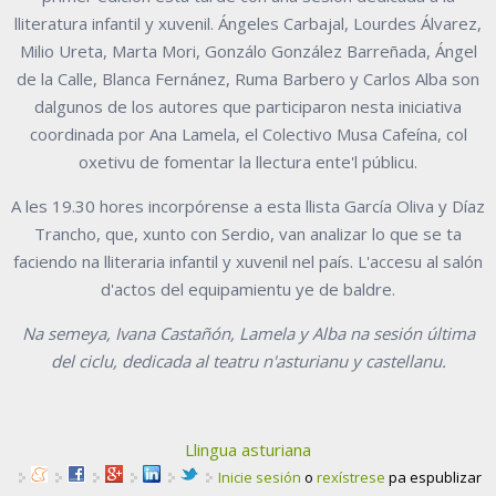
lliteratura infantil y xuvenil. Ángeles Carbajal, Lourdes Álvarez,
Milio Ureta, Marta Mori, Gonzálo González Barreñada, Ángel
de la Calle, Blanca Fernánez, Ruma Barbero y Carlos Alba son
dalgunos de los autores que participaron nesta iniciativa
coordinada por Ana Lamela, el Colectivo Musa Cafeína, col
oxetivu de fomentar la llectura ente'l públicu.
A les 19.30 hores incorpórense a esta llista García Oliva y Díaz
Trancho, que, xunto con Serdio, van analizar lo que se ta
faciendo na lliteraria infantil y xuvenil nel país. L'accesu al salón
d'actos del equipamientu ye de baldre.
Na semeya, Ivana Castañón, Lamela y Alba na sesión última
del ciclu, dedicada al teatru n'asturianu y castellanu.
Llingua asturiana
Inicie sesión
o
rexístrese
pa espublizar