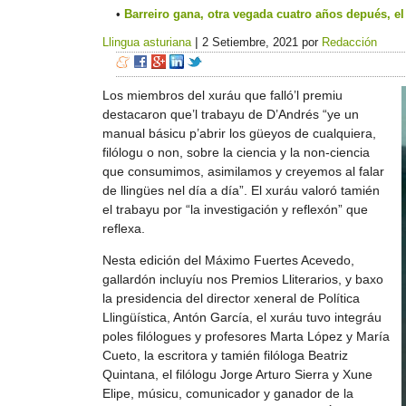
Barreiro gana, otra vegada cuatro años depués, 
|
Llingua asturiana
2 Setiembre, 2021
por
Redacción
Los miembros del xuráu que falló’l premiu
destacaron que’l trabayu de D’Andrés “ye un
manual básicu p’abrir los güeyos de cualquiera,
filólogu o non, sobre la ciencia y la non-ciencia
que consumimos, asimilamos y creyemos al falar
de llingües nel día a día”. El xuráu valoró tamién
el trabayu por “la investigación y reflexón” que
reflexa.
Nesta edición del Máximo Fuertes Acevedo,
gallardón incluyíu nos Premios Lliterarios, y baxo
la presidencia del director xeneral de Política
Llingüística, Antón García, el xuráu tuvo integráu
poles filólogues y profesores Marta López y María
Cueto, la escritora y tamién filóloga Beatriz
Quintana, el filólogu Jorge Arturo Sierra y Xune
Elipe, músicu, comunicador y ganador de la