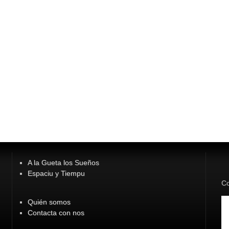
A la Gueta los Sueños
Espaciu y Tiempu
Co
Quién somos
Contacta con nos