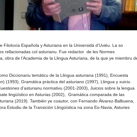
e Filoloxía Española y Asturiana en la Universidá d’Uviéu. La so
ues rellacionadas col asturianu. Fue redactor de les Normes
ana, obra de l’Academia de la Llingua Asturiana, de la que ye miembru d
 como Diccionariu temáticu de la Llingua asturiana (1991), Encuesta
n) (1993), Gramática práctica del asturiano (1997), Llingua y xuiciu
stiones d’asturianu normativu (2001-2003), Juicios sobre la lengua
bate lingüístico en Asturias (2002), Gramática comparada de las
asturiana (2019). También ye coautor, con Fernando Álvarez-Balbuena,
a Estudiu de la Transición Llingüística na zona Eo-Navia, Asturies