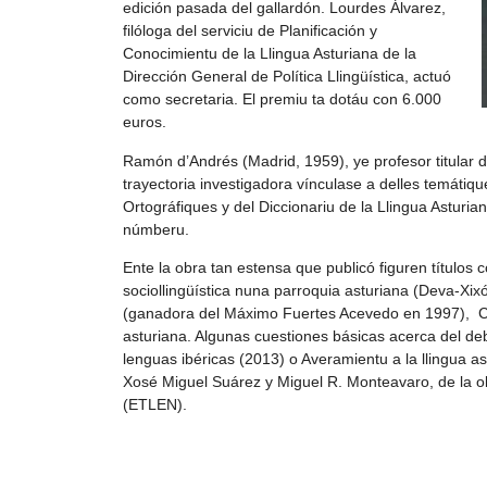
edición pasada del gallardón. Lourdes Álvarez,
filóloga del serviciu de Planificación y
Conocimientu de la Llingua Asturiana de la
Dirección General de Política Llingüística, actuó
como secretaria. El premiu ta dotáu con 6.000
euros.
Ramón d’Andrés (Madrid, 1959), ye profesor titular d
trayectoria investigadora vínculase a delles temátiq
Ortográfiques y del Diccionariu de la Llingua Asturi
númberu.
Ente la obra tan estensa que publicó figuren títulos
sociollingüística nuna parroquia asturiana (Deva-Xixó
(ganadora del Máximo Fuertes Acevedo en 1997), Cue
asturiana. Algunas cuestiones básicas acerca del de
lenguas ibéricas (2013) o Averamientu a la llingua 
Xosé Miguel Suárez y Miguel R. Monteavaro, de la obr
(ETLEN).