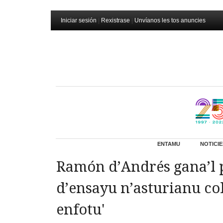
Iniciar sesión
|
Rexistrase
|
Unvíanos les tos anuncies
ENTAMU
NOTICIE
Ramón d’Andrés gana’l
d’ensayu n’asturianu co
enfotu'