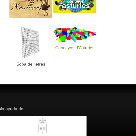
Conceyos d'Asturies
Sopa de lletres
la ayuda de