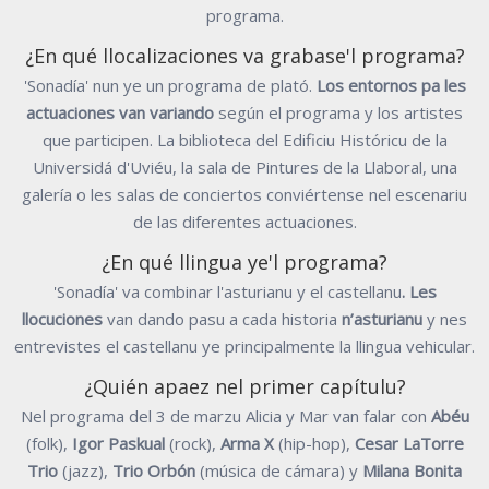
programa.
¿En qué llocalizaciones va grabase'l programa?
'Sonadía' nun ye un programa de plató.
Los entornos pa les
actuaciones van variando
según el programa y los artistes
que participen. La biblioteca del Edificiu Históricu de la
Universidá d'Uviéu, la sala de Pintures de la Llaboral, una
galería o les salas de conciertos conviértense nel escenariu
de las diferentes actuaciones.
¿En qué llingua ye'l programa?
'Sonadía' va combinar l'asturianu y el castellanu
. Les
llocuciones
van dando pasu a cada historia
n’asturianu
y nes
entrevistes el castellanu ye principalmente la llingua vehicular.
¿Quién apaez nel primer capítulu?
Nel programa del 3 de marzu Alicia y Mar van falar con
Abéu
(folk),
Igor Paskual
(rock),
Arma X
(hip-hop),
Cesar LaTorre
Trio
(jazz),
Trio Orbón
(música de cámara) y
Milana Bonita