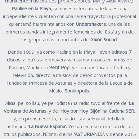
charla ente músicos
. Les presentadores, Mar y Alicia Álvarez,
Pauline en la Playa
, son unes referentes de las escena
independiente y cuenten con una llarga trayectoria profesional
qu'entamó hai treinta años con
Undershakers
, una de les
primeres bandas íntegramente femenines del Estáu y ún de
los grupos más importantes del
Xixón Sound
.
Dende 1999, yá como Pauline en la Playa, lleven editaos
7
discos
, al qu'esta primavera van sumar un octavu. Amás de
Pauline, Mar lidera
Petit Pop
, ye compositora de teatru y
televisión, directora musical de dellos proyectos pa la
Fundación Princesa de Asturias y directora de la Escuela de
Música
Sonidopolis
.
Alicia, pel so llau, ye periodista (na radio tuvo al frente de '
La
Ventana de Asturias
' y de
'Hoy por Hoy Gijón'
na
Cadena SER,
y, en prensa escrita, foi articulista selmanal del diariu
asturiano
'La Nueva España'.
Ye tamién escritora con dellos
títulos publicados, l'últimu d'ellos
'ASTURIANES',
y dende 2015