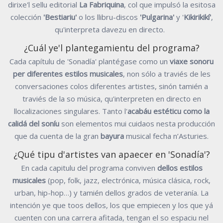
dirixe'l sellu editorial
La Fabriquina
, col que impulsó la esitosa
colección
'Bestiariu'
o los llibru-discos
'Pulgarina'
y '
Kikirikikí'
,
qu'interpreta davezu en directo.
¿Cuál ye'l plantegamientu del programa?
Cada capítulu de 'Sonadía' plantégase como un
viaxe sonoru
per diferentes estilos musicales
, non sólo a traviés de les
conversaciones colos diferentes artistes, sinón tamién a
traviés de la so música, qu'interpreten en directo en
llocalizaciones singulares. Tanto l'
acabáu estéticu como la
calidá del soníu
son elementos mui cuidaos nesta producción
que da cuenta de la gran
bayura
musical fecha n’Asturies.
¿Qué tipu d'artistes van apaecer en 'Sonadía'?
En cada capitulu del programa conviven
dellos estilos
musicales
(pop, folk, jazz, electrónica, música clásica, rock,
urban, hip-hop…) y tamién dellos grados de veteranía. La
intención ye que toos dellos, los que empiecen y los que yá
cuenten con una carrera afitada, tengan el so espaciu nel