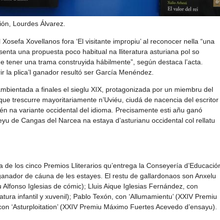
ción, Lourdes Álvarez.
osefa Xovellanos fora ‘El visitante impropiu’ al reconocer nella “una
senta una propuesta poco habitual na lliteratura asturiana pol so
de tener una trama construyida hábilmente”, según destaca l’acta.
r la plica’l ganador resultó ser García Menéndez.
a ambientada a finales el sieglu XIX, protagonizada por un miembru del
ue trescurre mayoritariamente n’Uviéu, ciudá de nacencia del escritor
mién na variante occidental del idioma. Precisamente esti añu ganó
u de Cangas del Narcea na estaya d’asturianu occidental col rellatu
la de los cinco Premios Lliterarios qu’entrega la Conseyería d’Educació
anador de cáuna de les estayes. El restu de gallardonaos son Anxelu
Alfonso Iglesias de cómic); Lluis Aique Iglesias Fernández, con
ratura infantil y xuvenil); Pablo Texón, con ‘Allumamientu’ (XXIV Premiu
con ‘Asturploitation’ (XXIV Premiu Máximo Fuertes Acevedo d’ensayu).