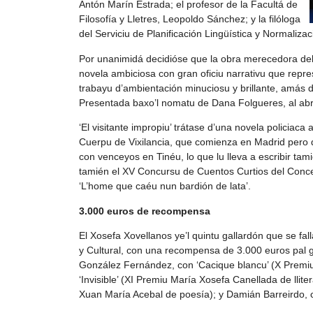
Antón Marín Estrada; el profesor de la Facultá de
Filosofía y Lletres, Leopoldo Sánchez; y la filóloga
del Serviciu de Planificación Lingüística y Normaliza
Por unanimidá decidióse que la obra merecedora del X
novela ambiciosa con gran oficiu narrativu que repre
trabayu d’ambientación minuciosu y brillante, amás 
Presentada baxo’l nomatu de Dana Folgueres, al abri
‘El visitante impropiu’ trátase d’una novela policiac
Cuerpu de Vixilancia, que comienza en Madrid pero q
con venceyos en Tinéu, lo que lu lleva a escribir ta
tamién el XV Concursu de Cuentos Curtios del Concey
‘L’home que caéu nun bardión de lata’.
3.000 euros de recompensa
El Xosefa Xovellanos ye’l quintu gallardón que se fal
y Cultural, con una recompensa de 3.000 euros pal g
González Fernández, con ‘Cacique blancu’ (X Premiu 
‘Invisible’ (XI Premiu María Xosefa Canellada de llite
Xuan María Acebal de poesía); y Damián Barreirdo, 