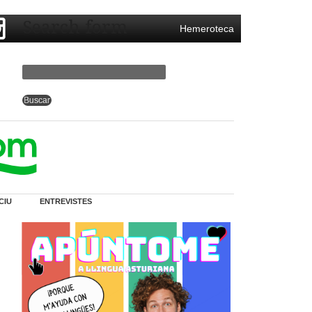
Search form
Hemeroteca
CIU
ENTREVISTES