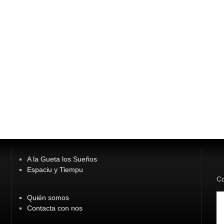
A la Gueta los Sueños
Espaciu y Tiempu
Co
Quién somos
Contacta con nos