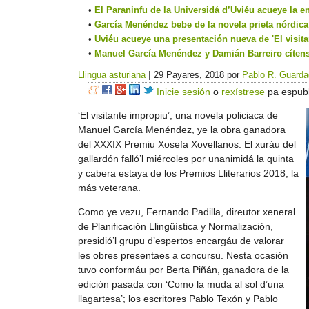
El Paraninfu de la Universidá d’Uviéu acueye la en
García Menéndez bebe de la novela prieta nórdica 
Uviéu acueye una presentación nueva de 'El visita
Manuel García Menéndez y Damián Barreiro cítens
|
Llingua asturiana
29 Payares, 2018
por
Pablo R. Guard
Inicie sesión
o
rexístrese
pa espubl
‘El visitante impropiu’, una novela policiaca de
Manuel García Menéndez, ye la obra ganadora
del XXXIX Premiu Xosefa Xovellanos. El xuráu del
gallardón falló’l miércoles por unanimidá la quinta
y cabera estaya de los Premios Lliterarios 2018, la
más veterana.
Como ye vezu, Fernando Padilla, direutor xeneral
de Planificación Llingüística y Normalización,
presidió’l grupu d’espertos encargáu de valorar
les obres presentaes a concursu. Nesta ocasión
tuvo conformáu por Berta Piñán, ganadora de la
edición pasada con ‘Como la muda al sol d’una
llagartesa’; los escritores Pablo Texón y Pablo