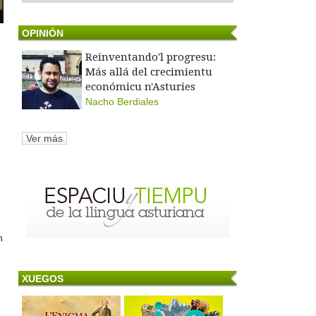
OPINIÓN
Reinventando'l progresu:
Más allá del crecimientu
económicu n'Asturies
Nacho Berdiales
Ver más
n
XUEGOS