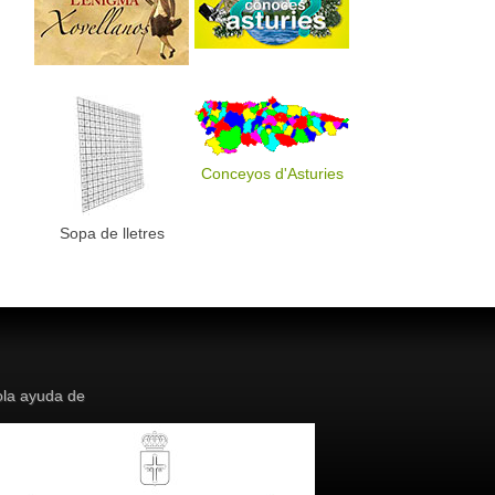
Conceyos d'Asturies
Sopa de lletres
la ayuda de