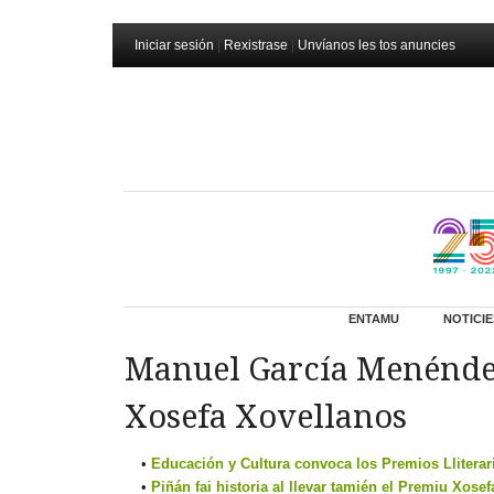
Iniciar sesión
|
Rexistrase
|
Unvíanos les tos anuncies
ENTAMU
NOTICIE
Manuel García Menénde
Xosefa Xovellanos
Educación y Cultura convoca los Premios Lliterar
Piñán fai historia al llevar tamién el Premiu Xose