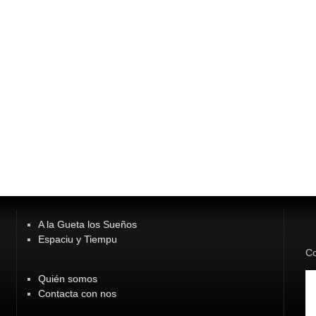
A la Gueta los Sueños
Espaciu y Tiempu
Co
Quién somos
Contacta con nos