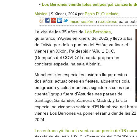
Los Berrones viende toles entraes pal conciertu de
|
Música
9 Xineru, 2024
por
Pablo R. Guardado
Inicie sesión
o
rexístrese
pa espubl
La xira de los 35 años de
Los Berrones
,
qu’arrancó n’Avilés en xineru del 2022 y llevó a los
de Tolivia per dellos puntos del Estáu, va finar el
vienres en Xixón. Pa despidir ‘Añu 1 D. C.
(Dempués del COVID)’ la banda prepara un
conciertu especial na sala Albéniz.
Munches cites especiales tuvieron llugar nestos
dos años: actuaciones en fiestes, alcuentros cola
emigración y colos munchos siguidores colos que
cuenta’l grupu fuera d’Asturies nes paraes de
Santiago, Santander, Zamora o Madrid
,
y la cita
especial na xixonesa sablera d’El Natahoyo nel bran
vienres Los Berrones va poner el ramu dende les 2
2024.
Les entraes yá tán a la venta a un preciu de 18 euro
despidida de ‘Añu 1 D. C. (Dempués del COVID)’ va s