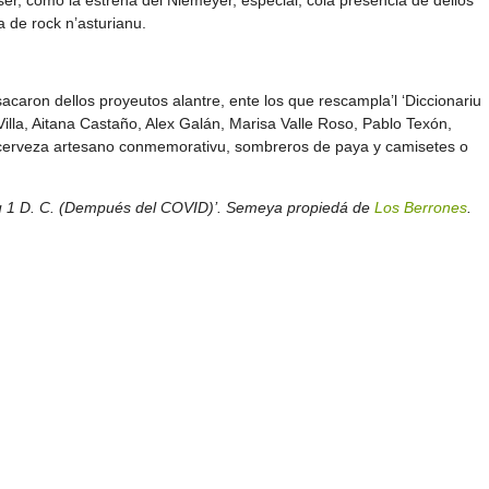
a de rock n’asturianu.
caron dellos proyeutos alantre, ente los que rescampla’l ‘Diccionariu
Villa, Aitana Castaño, Alex Galán, Marisa Valle Roso, Pablo Texón,
cerveza artesano conmemorativu, sombreros de paya y camisetes o
Añu 1 D. C. (Dempués del COVID)’. Semeya propiedá de
Los Berrones
.