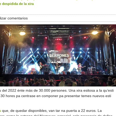
 despidida de la xira
izar comentarios
u del 2022 énte más de 30.000 persones. Una xira esitosa a la qu’esti
1.30 hores pa centrase en componer pa presentar temes nuevos esti
s
que, de quedar disponibles, van tar na puerta a 22 euros. La
er, como la estrena del Niemeyer, especial, cola presencia de dellos