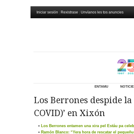
Iniciar sesión
|
Rexistrase
|
Unvíanos les tos anuncies
ENTAMU
NOTICIE
Los Berrones despide la 
COVID)’ en Xixón
Los Berrones entamen una xira pel Estáu pa celeb
Ramón Blanco: “Yera hora de rescatar el pequeñu 