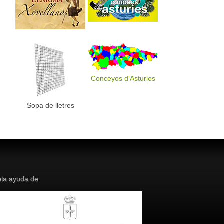
Conceyos d'Asturies
Sopa de lletres
la ayuda de