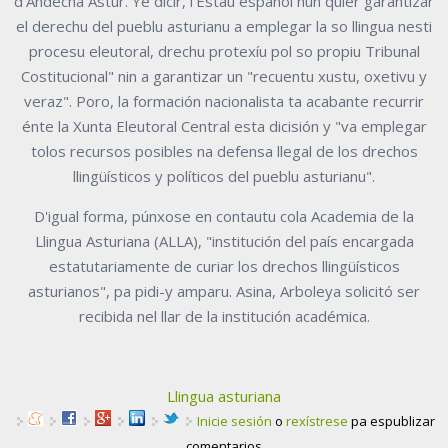
d’Andecha Astur. Ye dicir, l’Estáu español nun quier garantizar
el derechu del pueblu asturianu a emplegar la so llingua nesti
procesu eleutoral, drechu protexíu pol so propiu Tribunal
Costitucional" nin a garantizar un "recuentu xustu, oxetivu y
veraz". Poro, la formación nacionalista ta acabante recurrir
énte la Xunta Eleutoral Central esta dicisión y "va emplegar
tolos recursos posibles na defensa llegal de los drechos
llingüísticos y políticos del pueblu asturianu".
D'igual forma, púnxose en contautu cola Academia de la
Llingua Asturiana (ALLA), "institución del país encargada
estatutariamente de curiar los drechos llingüísticos
asturianos", pa pidi-y amparu. Asina, Arboleya solicitó ser
recibida nel llar de la institución académica.
Llingua asturiana
Inicie sesión
o
rexístrese
pa espublizar
comentarios