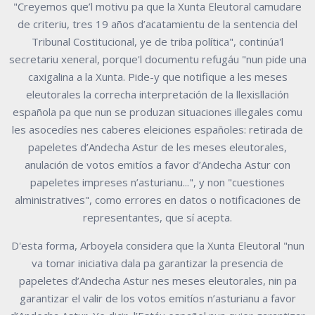
"Creyemos que’l motivu pa que la Xunta Eleutoral camudare
de criteriu, tres 19 años d’acatamientu de la sentencia del
Tribunal Costitucional, ye de triba política", continúa'l
secretariu xeneral, porque'l documentu refugáu "nun pide una
caxigalina a la Xunta. Pide-y que notifique a les meses
eleutorales la correcha interpretación de la llexisllación
española pa que nun se produzan situaciones illegales comu
les asocedíes nes caberes eleiciones españoles: retirada de
papeletes d’Andecha Astur de les meses eleutorales,
anulación de votos emitíos a favor d’Andecha Astur con
papeletes impreses n’asturianu...", y non "cuestiones
alministratives", como errores en datos o notificaciones de
representantes, que sí acepta.
D'esta forma, Arboyela considera que la Xunta Eleutoral "nun
va tomar iniciativa dala pa garantizar la presencia de
papeletes d’Andecha Astur nes meses eleutorales, nin pa
garantizar el valir de los votos emitíos n’asturianu a favor