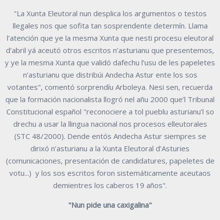
"La Xunta Eleutoral nun desplica los argumentos o testos
llegales nos que sofita tan sosprendente determín. Llama
l’atención que ye la mesma Xunta que nesti procesu eleutoral
d’abril yá aceutó otros escritos n’asturianu que presentemos,
y ye la mesma Xunta que validó dafechu l’usu de les papeletes
n’asturianu que distribúi Andecha Astur ente los sos
votantes", comentó sorprendíu Arboleya. Nesi sen, recuerda
que la formación nacionalista llogró nel añu 2000 que’l Tribunal
Constitucional español "reconociere a tol pueblu asturianu’l so
drechu a usar la llingua nacional nos procesos elleutorales
(STC 48/2000). Dende entós Andecha Astur siempres se
dirixó n’asturianu a la Xunta Eleutoral d’Asturies
(comunicaciones, presentación de candidatures, papeletes de
votu...) y los sos escritos foron sistemáticamente aceutaos
demientres los caberos 19 años".
"Nun pide una caxigalina"