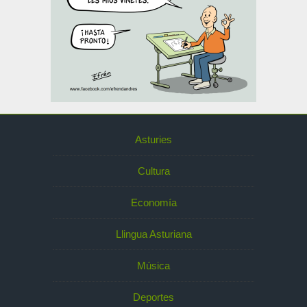
Asturies
Cultura
Economía
Llingua Asturiana
Música
Deportes