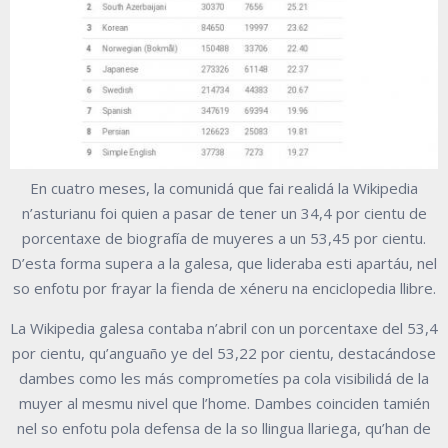
En cuatro meses, la comunidá que fai realidá la Wikipedia
n’asturianu foi quien a pasar de tener un 34,4 por cientu de
porcentaxe de biografía de muyeres a un 53,45 por cientu.
D’esta forma supera a la galesa, que lideraba esti apartáu, nel
so enfotu por frayar la fienda de xéneru na enciclopedia llibre.
La Wikipedia galesa contaba n’abril con un porcentaxe del 53,4
por cientu, qu’anguaño ye del 53,22 por cientu, destacándose
dambes como les más comprometíes pa cola visibilidá de la
muyer al mesmu nivel que l’home. Dambes coinciden tamién
nel so enfotu pola defensa de la so llingua llariega, qu’han de