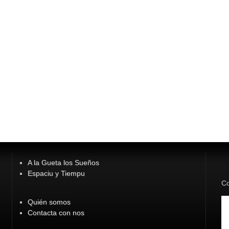
A la Gueta los Sueños
Espaciu y Tiempu
Co
Quién somos
Contacta con nos