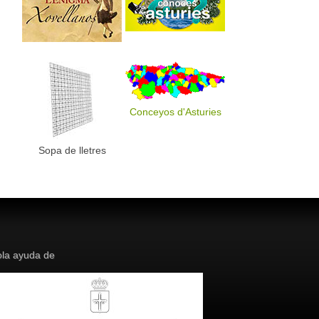
Conceyos d'Asturies
Sopa de lletres
la ayuda de