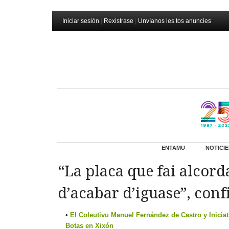
Iniciar sesión
|
Rexistrase
|
Unvíanos les tos anuncies
ENTAMU
NOTICIE
“La placa que fai alcord
d’acabar d’iguase”, con
El Coleutivu Manuel Fernández de Castro y Iniciat
Botas en Xixón