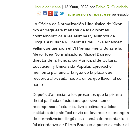
|
Llingua asturiana
13 Xunu, 2023
por
Pablo R. Guardado
Inicie sesión
o
rexístrese
pa espubl
La Oficina de Normalización Llingüística de Xixón
fixo entrega esta mañana de los diplomes
conmemorativos a les alumnes y alumnos de
Llingua Asturiana y Lliteratura del IES Fernández
Vallín que ganaron el VI Premiu Fierro Botas a la
Meyor Idea Normalizadora. Miguel Barrero,
direutor de la Fundación Municipal de Cultura,
Educación y Universidá Popular, aprovechó’l
momentu p’anunciar la igua de la placa que
recuerda al xesuita nos xardinos que lleven el so
nome.
Depués d’anunciar a los presentes que la pizarra
dixital pa l’aula d’asturianu que sirve como
recompensa d’esta iniciativa destinada a tolos
institutos del país “col envís de favorecer el protag
de normalización llingüística”, amás de recordar la 
fai alcordanza de Fierro Botas ta a punto d’acabar d’