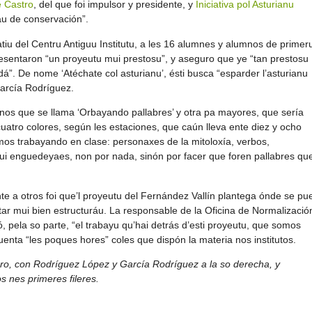
 Castro
, del que foi impulsor y presidente, y
Iniciativa pol Asturianu
táu de conservación”.
patiu del Centru Antiguu Institutu, a les 16 alumnes y alumnos de primer
esentaron “un proyeutu mui prestosu”, y aseguro que ye “tan prestosu
á”. De nome ‘Atéchate col asturianu’, ésti busca “esparder l’asturianu
García Rodríguez.
enos que se llama ‘Orbayando pallabres’ y otra pa mayores, que sería
cuatro colores, según les estaciones, que caún lleva ente diez y ocho
mos trabayando en clase: personaxes de la mitoloxía, verbos,
 enguedeyaes, non por nada, sinón por facer que foren pallabres qu
te a otros foi que’l proyeutu del Fernández Vallín plantega ónde se pu
r mui bien estructuráu. La responsable de la Oficina de Normalizació
 pela so parte, “el trabayu qu’hai detrás d’esti proyeutu, que somos
nta “les poques hores” coles que dispón la materia nos institutos.
o, con Rodríguez López y García Rodríguez a la so derecha, y
 nes primeres fileres.