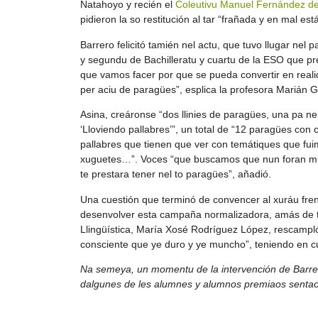
Natahoyo y recién el
Coleutivu Manuel Fernández de
pidieron la so restitución al tar “frañada y en mal es
Barrero felicitó tamién nel actu, que tuvo llugar nel 
y segundu de Bachilleratu y cuartu de la ESO que pr
que vamos facer por que se pueda convertir en realid
per aciu de paragües”, esplica la profesora Marián 
Asina, creáronse “dos llinies de paragües, una pa n
‘Lloviendo pallabres’”, un total de “12 paragües con 
pallabres que tienen que ver con temátiques que fui
xuguetes…”. Voces “que buscamos que nun foran mui
te prestara tener nel to paragües”, añadió.
Una cuestión que terminó de convencer al xuráu fren
desenvolver esta campaña normalizadora, amás de ta
Llingüística, María Xosé Rodríguez López, rescampló,
consciente que ye duro y ye muncho”, teniendo en cue
Na semeya, un momentu de la intervención de Barrer
dalgunes de les alumnes y alumnos premiaos sentaos