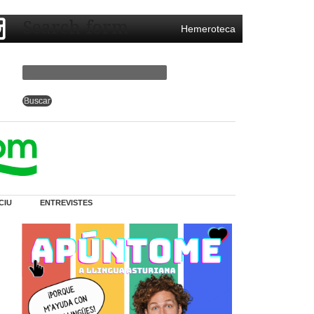
Search form
Hemeroteca
CIU
ENTREVISTES