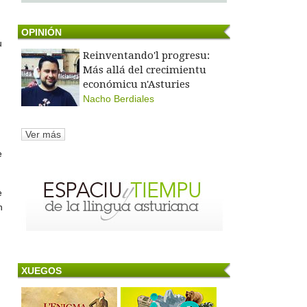
OPINIÓN
u
Reinventando'l progresu:
Más allá del crecimientu
económicu n'Asturies
Nacho Berdiales
Ver más
e
e
n
XUEGOS