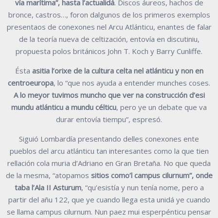
vía marítima”, hasta l’actualidá
. Discos áureos, hachos de
bronce, castros…, foron dalgunos de los primeros exemplos
presentaos de conexones nel Arcu Atlánticu, enantes de falar
de la teoría nueva de celtización, entovía en discutiniu,
propuesta polos británicos John T. Koch y Barry Cunliffe.
Ésta
asitia l’orixe de la cultura celta nel atlánticu y non en
centroeuropa
, lo “que nos ayuda a entender munches coses.
A lo meyor tuvimos muncho que ver na construcción d’esi
mundu atlánticu a mundu célticu
, pero ye un debate que va
durar entovía tiempu”, espresó.
Siguió Lombardía presentando delles conexones ente
pueblos del arcu atlánticu tan interesantes como la que tien
rellación cola muria d’Adriano en Gran Bretaña. No que queda
de la mesma, “atopamos
sitios como’l campus cilurnum”, onde
taba l’Ala II Asturum
, “qu’esistía y nun tenía nome, pero a
partir del añu 122, que ye cuando llega esta unidá ye cuando
se llama campus cilurnum. Nun paez mui esperpénticu pensar