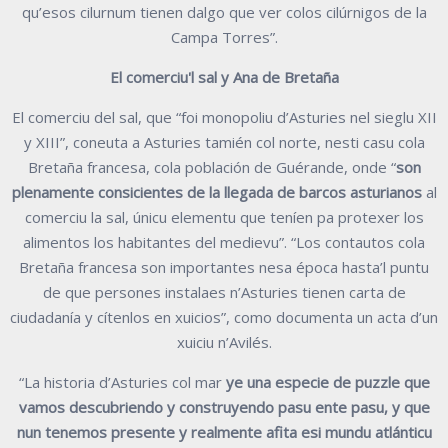
qu’esos cilurnum tienen dalgo que ver colos cilúrnigos de la
Campa Torres”.
El comerciu'l sal y Ana de Bretaña
El comerciu del sal, que “foi monopoliu d’Asturies nel sieglu XII
y XIII”, coneuta a Asturies tamién col norte, nesti casu cola
Bretaña francesa, cola población de Guérande, onde “
son
plenamente consicientes de la llegada de barcos asturianos
al
comerciu la sal, únicu elementu que teníen pa protexer los
alimentos los habitantes del medievu”. “Los contautos cola
Bretaña francesa son importantes nesa época hasta’l puntu
de que persones instalaes n’Asturies tienen carta de
ciudadanía y cítenlos en xuicios”, como documenta un acta d’un
xuiciu n’Avilés.
“La historia d’Asturies col mar
ye una especie de puzzle que
vamos descubriendo y construyendo pasu ente pasu, y que
nun tenemos presente y realmente afita esi mundu atlánticu