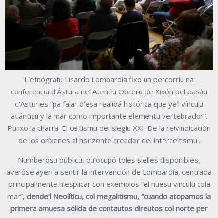
L'etnógrafu Lisardo Lombardía fixo un percorríu na
conferencia d’Ástura nel Atenéu Obreru de Xixón pel pasáu
d’Asturies “pa falar d’esa realidá histórica que ye’l vínculu
atlánticu y la mar como importante elementu vertebrador”.
Punxo la charra 'El celtismu del sieglu XXI. De la reivindicación
de los oríxenes al horizonte creador del interceltismu'.
Numberosu públicu, qu’ocupó toles sielles disponibles,
averóse ayeri a sentir la intervención de Lombardía, centrada
principalmente n’esplicar con exemplos “el nuesu vínculu cola
mar”,
dende’l Neolíticu, col megalitismu, “cuando atopamos la
primera amuesa sólida de contautos direutos col norte per