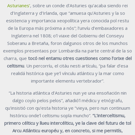
Asturianes’
, sobre un conde d’Asturies qu’acaba siendo rei
d’Inglaterra y d’Irlanda, que “amuesa qu’Asturies y la so
esistencia y importancia xeopolítica yera conocida pol restu
de la Europa más próxima a nós”; l’unvíu d’embaxadores a
Inglaterra nel 1808; o’l viaxe del Gobiernu del Conseyu
Soberanu a Bretaña, foron dalgunos otros de los munchos
exemplos presentaos por Lombardía na parte central de la so
charra, que
tocó nel entamu otres cuestiones como l’orixe del
celtismu
. Un percorríu, el citáu nesti artículu, “pa falar d’esa
realidá histórica que ye’l vínculu atlánticu y la mar como
importante elementu vertebrador”.
“La historia atlántica d’Asturies nun ye una ensoñación nin
dalgo coyío pelos pelos”, añadió’l médicu y etnógrafu,
qu’insistió con qu’esta historia ye “vieya, pero nun continuum
históricu onde’l celtismu sopla muncho”.
“L’interceltismu,
primero célticu y llueu intercélticu, ye la clave del futuru de tol
Arcu Atlánticu européu y, en concreto, si me permitís,