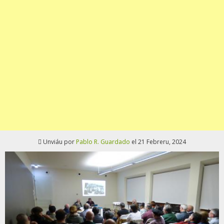
Unviáu por
Pablo R. Guardado
el 21 Febreru, 2024