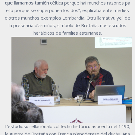
que llamamos tamién célticu
porque hai munches razones pa
ello porque se superponen los dos”, esplicaba ente medies
d’otros munchos exemplos Lombardía. Otru llamativu ye’l de
la presencia d’armiños, símbolu de Bretaña, nos escudos
heráldicos de families asturianes.
L’estudiosu rellaciónalo col fechu históricu asocedíu nel 1490,
la guerra de Bretaña con Francia p’apoderase del ducáu. Ana