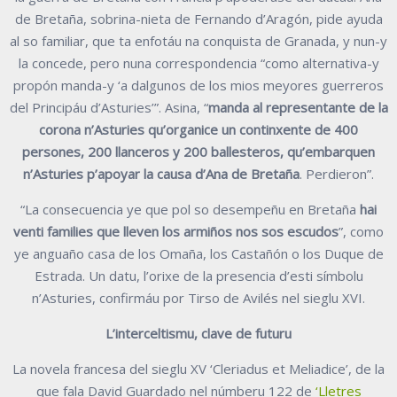
de Bretaña, sobrina-nieta de Fernando d’Aragón, pide ayuda
al so familiar, que ta enfotáu na conquista de Granada, y nun-y
la concede, pero nuna correspondencia “como alternativa-y
propón manda-y ‘a dalgunos de los mios meyores guerreros
del Principáu d’Asturies’”. Asina, “
manda al representante de la
corona n’Asturies qu’organice un continxente de 400
persones, 200 llanceros y 200 ballesteros, qu’embarquen
n’Asturies p’apoyar la causa d’Ana de Bretaña
. Perdieron”.
“La consecuencia ye que pol so desempeñu en Bretaña
hai
venti families que lleven los armiños nos sos escudos
”, como
ye anguaño casa de los Omaña, los Castañón o los Duque de
Estrada. Un datu, l’orixe de la presencia d’esti símbolu
n’Asturies, confirmáu por Tirso de Avilés nel sieglu XVI.
L’interceltismu, clave de futuru
La novela francesa del sieglu XV ‘Cleriadus et Meliadice’, de la
que fala David Guardado nel númberu 122 de
‘Lletres