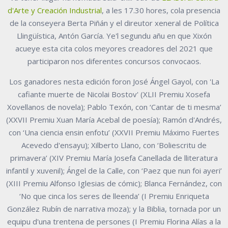
d'Arte y Creación Industrial
, a les 17.30 hores, cola presencia
de la conseyera Berta Piñán y el direutor xeneral de Política
Llingüística, Antón García. Ye'l segundu añu en que Xixón
acueye esta cita colos meyores creadores del 2021 que
participaron nos diferentes concursos convocaos.
Los ganadores nesta edición foron José Ángel Gayol, con 'La
cafiante muerte de Nicolai Bostov' (XLII Premiu Xosefa
Xovellanos de novela); Pablo Texón, con ‘Cantar de ti mesma’
(XXVII Premiu Xuan María Acebal de poesía); Ramón d'Andrés,
con ‘Una ciencia ensin enfotu’ (XXVII Premiu Máximo Fuertes
Acevedo d'ensayu); Xilberto Llano, con ‘Boliescritu de
primavera’ (XIV Premiu María Josefa Canellada de lliteratura
infantil y xuvenil); Ángel de la Calle, con ‘Paez que nun foi ayeri’
(XIII Premiu Alfonso Iglesias de cómic); Blanca Fernández, con
‘No que cinca los seres de lleenda’ (I Premiu Enriqueta
González Rubín de narrativa moza); y la Biblia, tornada por un
equipu d'una trentena de persones (I Premiu Florina Alías a la