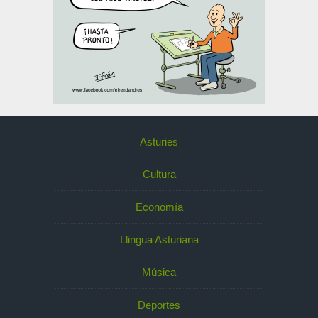
Asturies
Cultura
Economía
Llingua Asturiana
Música
Deportes