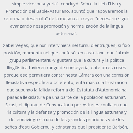
simple viceconseyería", concluyó. Sobre la Llei d'Usu y
Promoción del Bable/Asturiano, apuntó que "apoyaremos la
reforma o desarrollu" de la mesma al creyer "necesario siguir
avanzando nesa promoción y normalización de la llingua
asturiana".
Xabel Vegas, que nun interviniera nel turnu d'entrugues, sí fixó
posición, momentu nel que confesó, en castellanu, que "al mio
grupu parllamentariu-y gustara que la cultura y la política
llingüística tuvieren rangu de conseyería, ente otres coses
porque eso permitiera contar nesta Cámara con una comisión
llexislativa específica a tal efeuto, entá más cola frustración
que supunxo la fallida reforma del Estatutu d'Autonomía na
pasada llexislatura pa una parte de la población asturiana".
Sicasí, el diputáu de Convocatoria por Asturies confía en que
"la cultura y la defensa y promoción de la llingua asturiana y
del eonaviego sía una de les grandes prioridaes y de les
señes d'esti Gobiernu, y cónstanos que'l presidente Barbón,