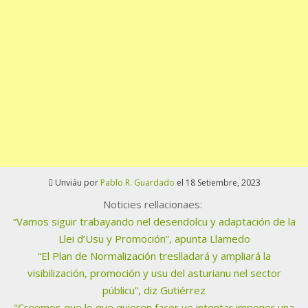
Unviáu por
Pablo R. Guardado
el 18 Setiembre, 2023
Noticies rellacionaes:
“Vamos siguir trabayando nel desendolcu y adaptación de la
Llei d’Usu y Promoción”, apunta Llamedo
“El Plan de Normalización treslladará y ampliará la
visibilización, promoción y usu del asturianu nel sector
públicu”, diz Gutiérrez
"Creemos que lo que quieren facer ye intentar imponer una