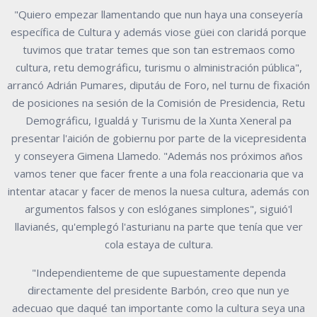
"Quiero empezar llamentando que nun haya una conseyería
específica de Cultura y además viose güei con claridá porque
tuvimos que tratar temes que son tan estremaos como
cultura, retu demográficu, turismu o alministración pública",
arrancó Adrián Pumares, diputáu de Foro, nel turnu de fixación
de posiciones na sesión de la Comisión de Presidencia, Retu
Demográficu, Igualdá y Turismu de la Xunta Xeneral pa
presentar l'aición de gobiernu por parte de la vicepresidenta
y conseyera Gimena Llamedo. "Además nos próximos años
vamos tener que facer frente a una fola reaccionaria que va
intentar atacar y facer de menos la nuesa cultura, además con
argumentos falsos y con eslóganes simplones", siguió'l
llavianés, qu'emplegó l'asturianu na parte que tenía que ver
cola estaya de cultura.
"Independienteme de que supuestamente dependa
directamente del presidente Barbón, creo que nun ye
adecuao que daqué tan importante como la cultura seya una