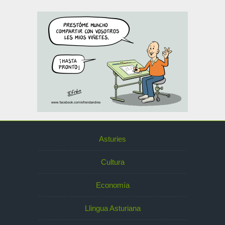
Asturies
Cultura
Economía
Llingua Asturiana