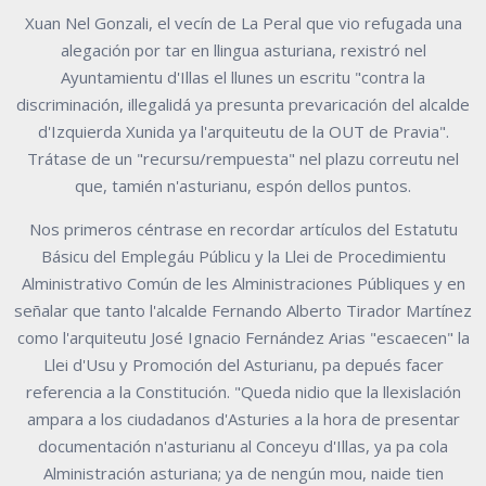
Xuan Nel Gonzali, el vecín de La Peral que vio refugada una
alegación por tar en llingua asturiana, rexistró nel
Ayuntamientu d'Illas el llunes un escritu "contra la
discriminación, illegalidá ya presunta prevaricación del alcalde
d'Izquierda Xunida ya l'arquiteutu de la OUT de Pravia".
Trátase de un "recursu/rempuesta" nel plazu correutu nel
que, tamién n'asturianu, espón dellos puntos.
Nos primeros céntrase en recordar artículos del Estatutu
Básicu del Emplegáu Públicu y la Llei de Procedimientu
Alministrativo Común de les Alministraciones Públiques y en
señalar que tanto l'alcalde Fernando Alberto Tirador Martínez
como l'arquiteutu José Ignacio Fernández Arias "escaecen" la
Llei d'Usu y Promoción del Asturianu, pa depués facer
referencia a la Constitución. "Queda nidio que la llexislación
ampara a los ciudadanos d'Asturies a la hora de presentar
documentación n'asturianu al Conceyu d'Illas, ya pa cola
Alministración asturiana; ya de nengún mou, naide tien