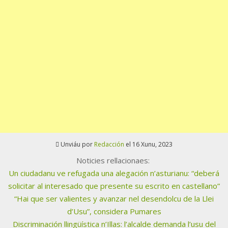
Unviáu por
Redacción
el 16 Xunu, 2023
Noticies rellacionaes:
Un ciudadanu ve refugada una alegación n’asturianu: “deberá
solicitar al interesado que presente su escrito en castellano”
“Hai que ser valientes y avanzar nel desendolcu de la Llei
d’Usu”, considera Pumares
Discriminación llingüística n’Illas: l’alcalde demanda l’usu del