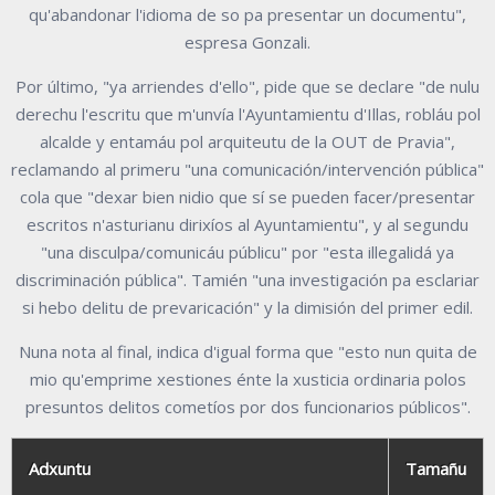
qu'abandonar l'idioma de so pa presentar un documentu",
espresa Gonzali.
Por último, "ya arriendes d'ello", pide que se declare "de nulu
derechu l'escritu que m'unvía l'Ayuntamientu d'Illas, robláu pol
alcalde y entamáu pol arquiteutu de la OUT de Pravia",
reclamando al primeru "una comunicación/intervención pública"
cola que "dexar bien nidio que sí se pueden facer/presentar
escritos n'asturianu dirixíos al Ayuntamientu", y al segundu
"una disculpa/comunicáu públicu" por "esta illegalidá ya
discriminación pública". Tamién "una investigación pa esclariar
si hebo delitu de prevaricación" y la dimisión del primer edil.
Nuna nota al final, indica d'igual forma que "esto nun quita de
mio qu'emprime xestiones énte la xusticia ordinaria polos
presuntos delitos cometíos por dos funcionarios públicos".
Adxuntu
Tamañu