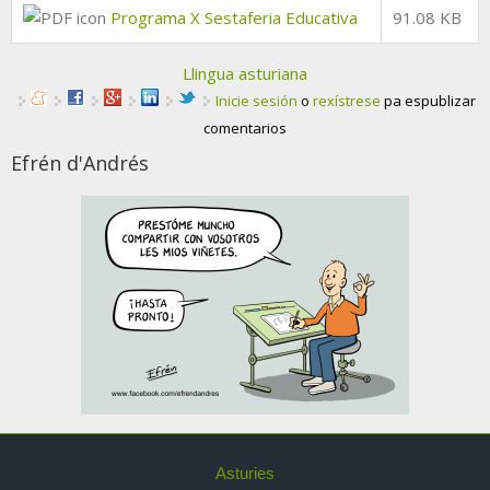
Programa X Sestaferia Educativa
91.08 KB
Llingua asturiana
Inicie sesión
o
rexístrese
pa espublizar
comentarios
Efrén d'Andrés
Asturies